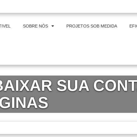
al@itpindustrial.com.br
IVEL
SOBRE NÓS
PROJETOS SOB MEDIDA
EFI
BAIXAR SUA CONT
AGINAS