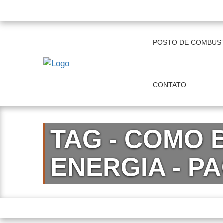
+55 11 97821-4868 | 19 3515-0261
comerci
POSTO DE COMBUST
CONTATO
TAG - COMO 
ENERGIA - P