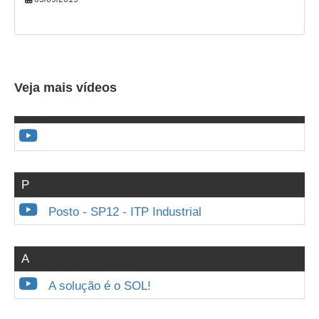
Veja mais vídeos
P
Posto - SP12 - ITP Industrial
A
A solução é o SOL!