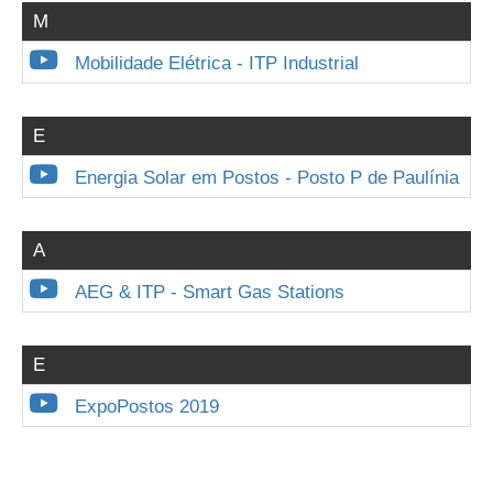
M
Mobilidade Elétrica - ITP Industrial
E
Energia Solar em Postos - Posto P de Paulínia
A
AEG & ITP - Smart Gas Stations
E
ExpoPostos 2019