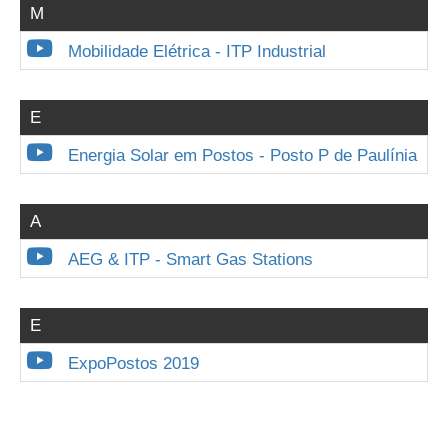
M
Mobilidade Elétrica - ITP Industrial
E
Energia Solar em Postos - Posto P de Paulínia
A
AEG & ITP - Smart Gas Stations
E
ExpoPostos 2019