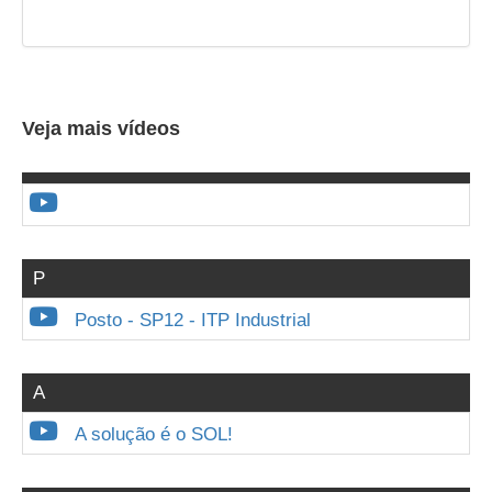
Veja mais vídeos
P
Posto - SP12 - ITP Industrial
A
A solução é o SOL!