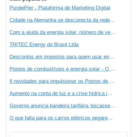
PurplePier - Plataforma de Marketing Digital
Cidade na Alemanha se desconecta da rede elétrica e passa a usar energia 100% de energia renovável
Com a ajuda da energia solar, número de veículos elétricos deve dobrar em 2020!
TRITEC Energy do Brasil Ltda
Descontos em impostos para quem usar energia solar. Conheça a tendência!
Postos de combustíveis e energia solar - O futuro é agora!
6 novidades para impulsionar os Postos de Combustíveis
Aumento na conta de luz e a crise hídrica impulsionam mercado de energia solar
Governo anuncia bandeira tarifária 'escassez hídrica'; custo será de R$ 14,20 a cada 100 kWh
O que falta para os carros elétricos pegarem no Brasil?