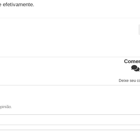
e efetivamente.
Comen
Deixe seu c
pinião.