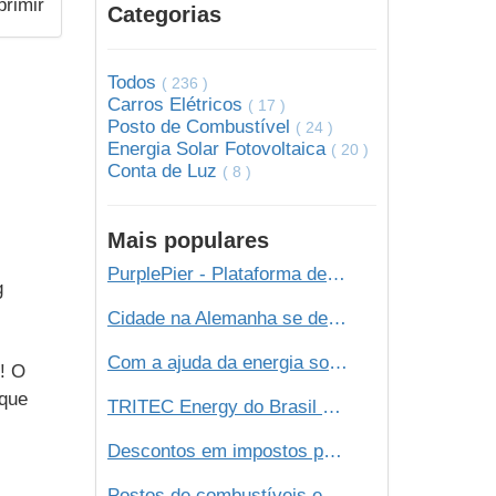
Categorias
Todos
( 236 )
Carros Elétricos
( 17 )
Posto de Combustível
( 24 )
Energia Solar Fotovoltaica
( 20 )
Conta de Luz
( 8 )
Mais populares
PurplePier - Plataforma de Marketing Digital
g
Cidade na Alemanha se desconecta da rede elétrica e passa a usar energia 100% de energia renovável
Com a ajuda da energia solar, número de veículos elétricos deve dobrar em 2020!
! O
 que
TRITEC Energy do Brasil Ltda
Descontos em impostos para quem usar energia solar. Conheça a tendência!
Postos de combustíveis e energia solar - O futuro é agora!