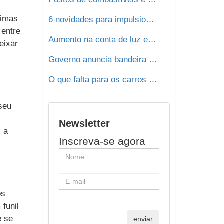
timas
6 novidades para impulsionar os Postos de Combustíveis
 entre
Aumento na conta de luz e a crise hídrica impulsionam mercado de energia solar
eixar
Governo anuncia bandeira tarifária 'escassez hídrica'; custo será de R$ 14,20 a cada 100 kWh
O que falta para os carros elétricos pegarem no Brasil?
seu
Newsletter
s a
Inscreva-se agora
os
funil
e se