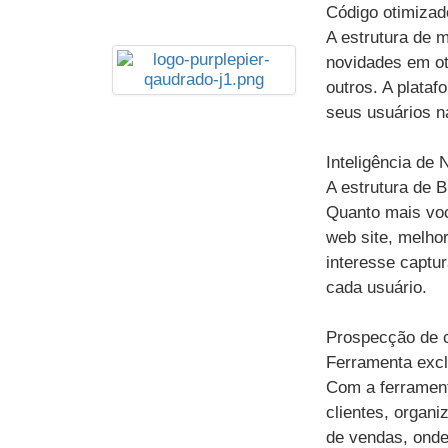
Código otimizad
A estrutura de m
novidades em ot
outros. A plata
seus usuários n
Inteligência de 
A estrutura de B
Quanto mais voc
web site, melho
interesse captu
cada usuário.
Prospecção de c
Ferramenta excl
Com a ferramen
clientes, organ
de vendas, onde 