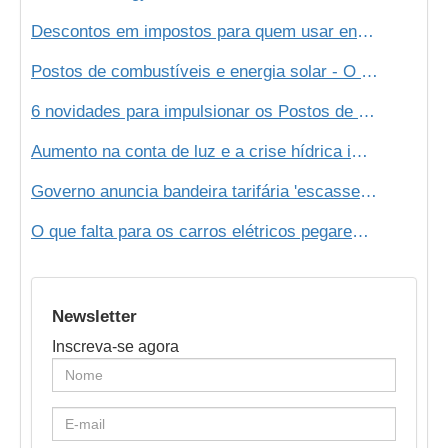
Descontos em impostos para quem usar energia solar. Conheça a tendência!
Postos de combustíveis e energia solar - O futuro é agora!
6 novidades para impulsionar os Postos de Combustíveis
Aumento na conta de luz e a crise hídrica impulsionam mercado de energia solar
Governo anuncia bandeira tarifária 'escassez hídrica'; custo será de R$ 14,20 a cada 100 kWh
O que falta para os carros elétricos pegarem no Brasil?
Newsletter
Inscreva-se agora