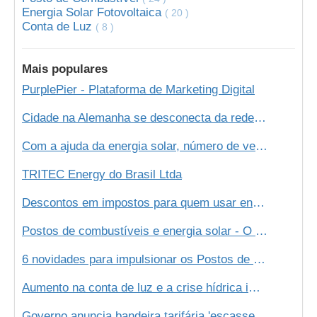
Energia Solar Fotovoltaica
( 20 )
Conta de Luz
( 8 )
Mais populares
PurplePier - Plataforma de Marketing Digital
Cidade na Alemanha se desconecta da rede elétrica e passa a usar energia 100% de energia renovável
Com a ajuda da energia solar, número de veículos elétricos deve dobrar em 2020!
TRITEC Energy do Brasil Ltda
Descontos em impostos para quem usar energia solar. Conheça a tendência!
Postos de combustíveis e energia solar - O futuro é agora!
6 novidades para impulsionar os Postos de Combustíveis
Aumento na conta de luz e a crise hídrica impulsionam mercado de energia solar
Governo anuncia bandeira tarifária 'escassez hídrica'; custo será de R$ 14,20 a cada 100 kWh