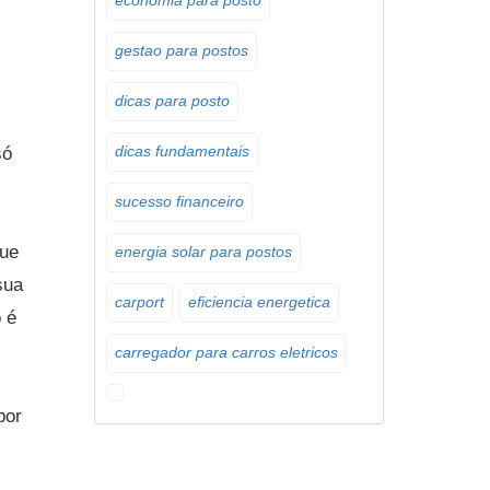
economia para posto
gestao para postos
dicas para posto
só
dicas fundamentais
sucesso financeiro
que
energia solar para postos
sua
carport
eficiencia energetica
 é
carregador para carros eletricos
por