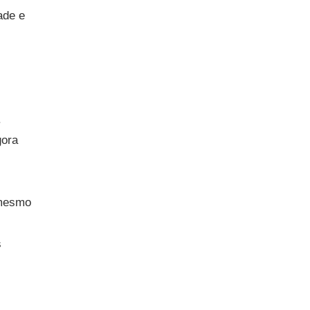
ade e
.
gora
 mesmo
s