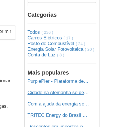
Categorias
Todos
( 236 )
Carros Elétricos
( 17 )
Posto de Combustível
( 24 )
Energia Solar Fotovoltaica
( 20 )
Conta de Luz
( 8 )
Mais populares
ionar
PurplePier - Plataforma de Marketing Digital
Cidade na Alemanha se desconecta da rede elétrica e passa a usar energia 100% de energia renovável
Com a ajuda da energia solar, número de veículos elétricos deve dobrar em 2020!
gas,
TRITEC Energy do Brasil Ltda
Descontos em impostos para quem usar energia solar. Conheça a tendência!