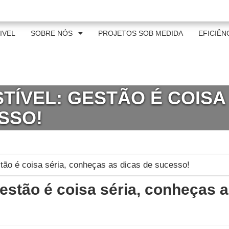
al@itpindustrial.com.br
IVEL
SOBRE NÓS
PROJETOS SOB MEDIDA
EFICIÊN
TÍVEL: GESTÃO É COISA
SSO!
estão é coisa séria, conheças 