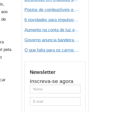
is,
Postos de combustíveis e energia solar - O futuro é agora!
 aos
e de
6 novidades para impulsionar os Postos de Combustíveis
Aumento na conta de luz e a crise hídrica impulsionam mercado de energia solar
Governo anuncia bandeira tarifária 'escassez hídrica'; custo será de R$ 14,20 a cada 100 kWh
ra
l pela
O que falta para os carros elétricos pegarem no Brasil?
o
Newsletter
car
Inscreva-se agora